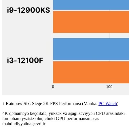
↑ Rainbow Six: Siege 2K FPS Performansı (Mənbə:
PC Watch
)
4K qətnaməyə keçdikdə, yüksək və aşağı səviyyəli CPU arasındakı
fərq əhəmiyyətsiz olur, çünki GPU performansın əsas
məhdudiyyətinə çevrilir.