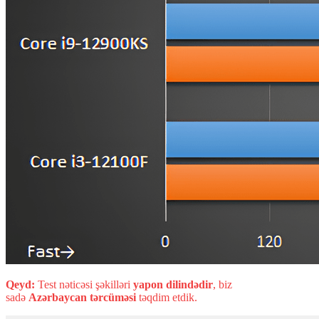
Qeyd:
Test nəticəsi şəkilləri
yapon dilindədir
, biz
sadə
Azərbaycan tərcüməsi
təqdim etdik.