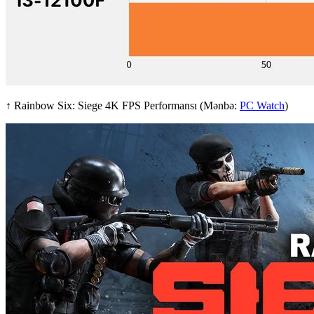
↑ Rainbow Six: Siege 4K FPS Performansı (Mənbə:
PC Watch
)