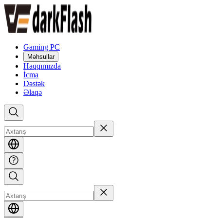
Gaming PC
Məhsullar
Haqqımızda
İcma
Dəstək
Əlaqə