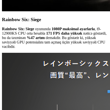
Rainbow Six: Siege
Rainbow Six: Siege
oyununda
1080P maksimal ayarlarla
, i9-
12900KS CPU orta hesabla
171 FPS daha yüksək
nəticə göstərdi,
bu da təxminən
%47 artım
deməkdir. Bu göstərir ki, yüksək
səviyyəli GPU potensialını tam açmaq üçün yüksək səviyyəli CPU
vacibdir.