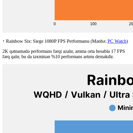
↑ Rainbow Six: Siege 1080P FPS Performansı (Mənbə:
PC Watch
)
2K qətnamədə performans fərqi azalır, amma orta hesabla 17 FPS
fərq qalır, bu da təxminən %10 performans artımı deməkdir.