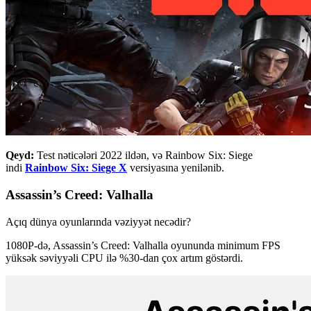
Qeyd:
Test nəticələri 2022 ildən, və Rainbow Six: Siege
indi
Rainbow Six: Siege X
versiyasına yenilənib.
Assassin’s Creed: Valhalla
Açıq dünya oyunlarında vəziyyət necədir?
1080P-də, Assassin’s Creed: Valhalla oyununda minimum FPS
yüksək səviyyəli CPU ilə %30-dan çox artım göstərdi.