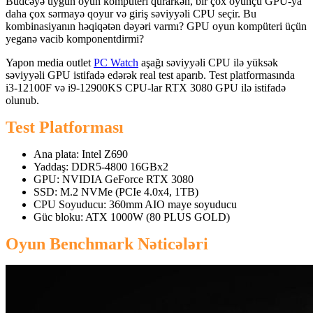
Büdcəyə uyğun oyun kompüteri qurarkən, bir çox oyunçu GPU-ya
daha çox sərmayə qoyur və giriş səviyyəli CPU seçir. Bu
kombinasiyanın həqiqətən dəyəri varmı? GPU oyun kompüteri üçün
yeganə vacib komponentdirmi?
Yapon media outlet
PC Watch
aşağı səviyyəli CPU ilə yüksək
səviyyəli GPU istifadə edərək real test aparıb. Test platformasında
i3-12100F və i9-12900KS CPU-lar RTX 3080 GPU ilə istifadə
olunub.
Test Platforması
Ana plata: Intel Z690
Yaddaş: DDR5-4800 16GBx2
GPU: NVIDIA GeForce RTX 3080
SSD: M.2 NVMe (PCIe 4.0x4, 1TB)
CPU Soyuducu: 360mm AIO maye soyuducu
Güc bloku: ATX 1000W (80 PLUS GOLD)
Oyun Benchmark Nəticələri