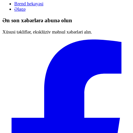
Brend hekayəsi
Əlaqə
Ən son xəbərlərə abunə olun
Xüsusi təkliflər, eksklüziv məhsul xəbərləri alın.