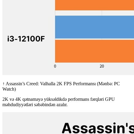
↑ Assassin’s Creed: Valhalla 2K FPS Performansı (Mənbə: PC
Watch)
2K və 4K qətnaməyə yüksəldikdə performans fərqləri GPU
məhdudiyyətləri səbəbindən azalır.