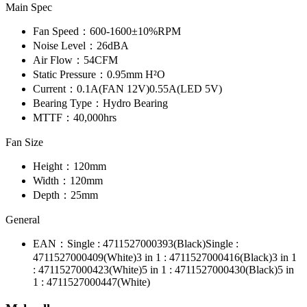
Main Spec
Fan Speed：
600-1600±10%RPM
Noise Level：
26dBA
Air Flow：
54CFM
Static Pressure：
0.95mm H²O
Current：
0.1A(FAN 12V)
0.55A(LED 5V)
Bearing Type：
Hydro Bearing
MTTF：
40,000hrs
Fan Size
Height：
120mm
Width：
120mm
Depth：
25mm
General
EAN：
Single : 4711527000393(Black)
Single :
4711527000409(White)
3 in 1 : 4711527000416(Black)
3 in 1
: 4711527000423(White)
5 in 1 : 4711527000430(Black)
5 in
1 : 4711527000447(White)