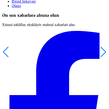
Brend hekayəsi
Əlaqə
Ən son xəbərlərə abunə olun
Xüsusi təkliflər, eksklüziv məhsul xəbərləri alın.