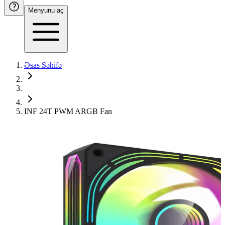
Menyunu aç
Əsas Səhifə
INF 24T PWM ARGB Fan