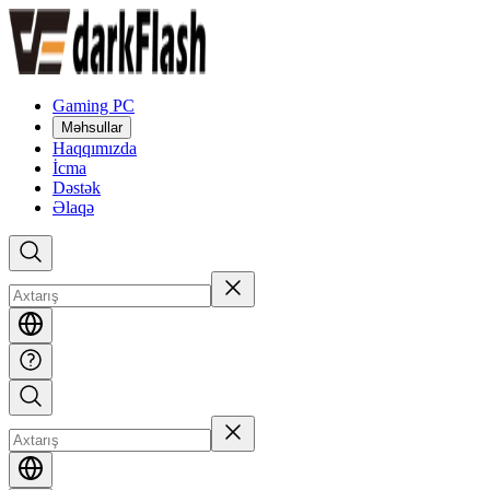
Gaming PC
Məhsullar
Haqqımızda
İcma
Dəstək
Əlaqə