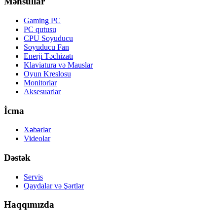
Məhsullar
Gaming PC
PC qutusu
CPU Soyuducu
Soyuducu Fan
Enerji Təchizatı
Klaviatura və Mauslar
Oyun Kreslosu
Monitorlar
Aksesuarlar
İcma
Xəbərlər
Videolar
Dəstək
Servis
Qaydalar və Şərtlər
Haqqımızda