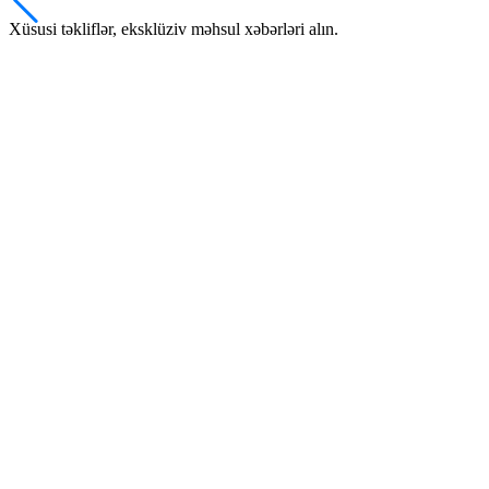
Xüsusi təkliflər, eksklüziv məhsul xəbərləri alın.