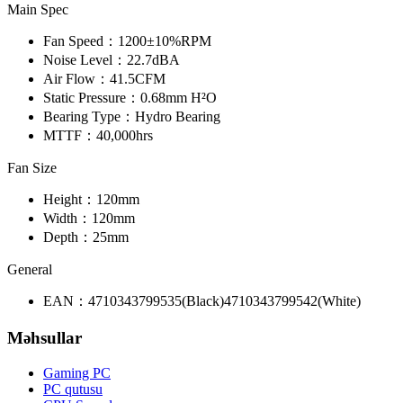
Main Spec
Fan Speed：
1200±10%RPM
Noise Level：
22.7dBA
Air Flow：
41.5CFM
Static Pressure：
0.68mm H²O
Bearing Type：
Hydro Bearing
MTTF：
40,000hrs
Fan Size
Height：
120mm
Width：
120mm
Depth：
25mm
General
EAN：
4710343799535(Black)
4710343799542(White)
Məhsullar
Gaming PC
PC qutusu