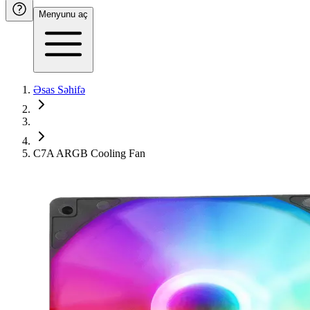
Menyunu aç
Əsas Səhifə
C7A ARGB Cooling Fan