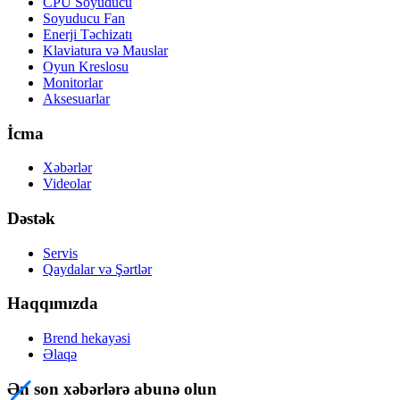
CPU Soyuducu
Soyuducu Fan
Enerji Təchizatı
Klaviatura və Mauslar
Oyun Kreslosu
Monitorlar
Aksesuarlar
İcma
Xəbərlər
Videolar
Dəstək
Servis
Qaydalar və Şərtlər
Haqqımızda
Brend hekayəsi
Əlaqə
Ən son xəbərlərə abunə olun