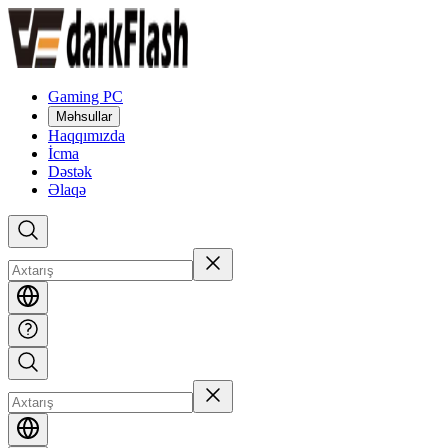
Gaming PC
Məhsullar
Haqqımızda
İcma
Dəstək
Əlaqə