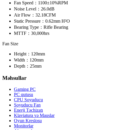
Fan Speed：
1100±10%RPM
Noise Level：
26.0dB
Air Flow：
32.18CFM
Static Pressure：
0.62mm H²O
Bearing Type：
Rifle Bearing
MTTF：
30,000hrs
Fan Size
Height：
120mm
Width：
120mm
Depth：
25mm
Məhsullar
Gaming PC
PC qutusu
CPU Soyuducu
Soyuducu Fan
Enerji Təchizatı
Klaviatura və Mauslar
Oyun Kreslosu
Monitorlar