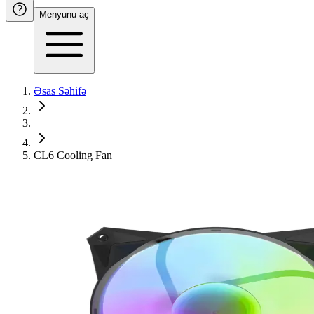
Menyunu aç
Əsas Səhifə
CL6 Cooling Fan