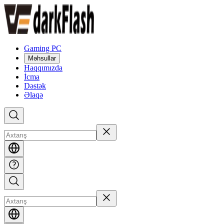
Gaming PC
Məhsullar
Haqqımızda
İcma
Dəstək
Əlaqə