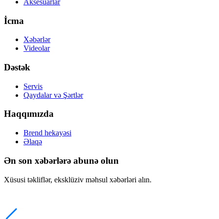
Aksesuarlar
İcma
Xəbərlər
Videolar
Dəstək
Servis
Qaydalar və Şərtlər
Haqqımızda
Brend hekayəsi
Əlaqə
Ən son xəbərlərə abunə olun
Xüsusi təkliflər, eksklüziv məhsul xəbərləri alın.