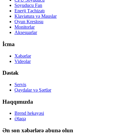
Soyuducu Fan
Enerji Təchizatı
Klaviatura və Mauslar
Oyun Kreslosu
Monitorlar
Aksesuarlar
İcma
Xəbərlər
Videolar
Dəstək
Servis
Qaydalar və Şərtlər
Haqqımızda
Brend hekayəsi
Əlaqə
Ən son xəbərlərə abunə olun