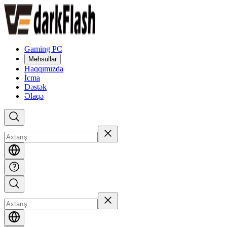
Gaming PC
Məhsullar
Haqqımızda
İcma
Dəstək
Əlaqə