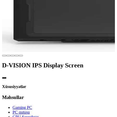
D-VISION IPS Display Screen
Xüsusiyyətlər
Məhsullar
Gaming PC
PC qutusu
CPU Soyuducu