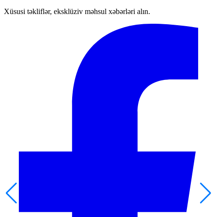
Xüsusi təkliflər, eksklüziv məhsul xəbərləri alın.