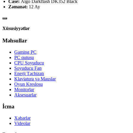
Case:
Aigo Darkflash DK352 Black
Zəmanət:
12 Ay
Xüsusiyyətlər
Məhsullar
Gaming PC
PC qutusu
CPU Soyuducu
Soyuducu Fan
Enerji Təchizatı
Klaviatura və Mauslar
Oyun Kreslosu
Monitorlar
Aksesuarlar
İcma
Xəbərlər
Videolar