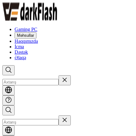
Gaming PC
Məhsullar
Haqqımızda
İcma
Dəstək
Əlaqə