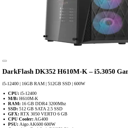
DarkFlash DK352 H610M-K – i5.3050 Ga
i5-12400 | 16GB RAM | 512GB SSD | 600W
CPU:
i5-12400
M/B:
H610M-K
RAM:
16 GB DDR4 3200Mhz
SSD:
512 GB SATA 2.5 SSD
GFX:
RTX 3050 VERTO 6 GB
CPU Cooler:
AG400
PSU:
Aigo AK600 600W