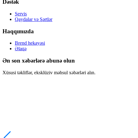
Dəstək
Servis
Qaydalar və Şərtlər
Haqqımızda
Brend hekayəsi
Əlaqə
Ən son xəbərlərə abunə olun
Xüsusi təkliflər, eksklüziv məhsul xəbərləri alın.