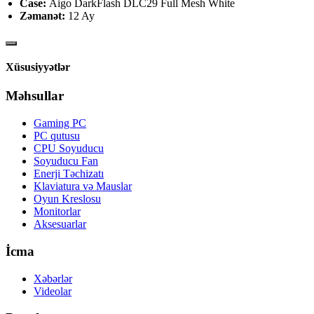
Case:
Aigo DarkFlash DLC29 Full Mesh White
Zəmanət:
12 Ay
Xüsusiyyətlər
Məhsullar
Gaming PC
PC qutusu
CPU Soyuducu
Soyuducu Fan
Enerji Təchizatı
Klaviatura və Mauslar
Oyun Kreslosu
Monitorlar
Aksesuarlar
İcma
Xəbərlər
Videolar