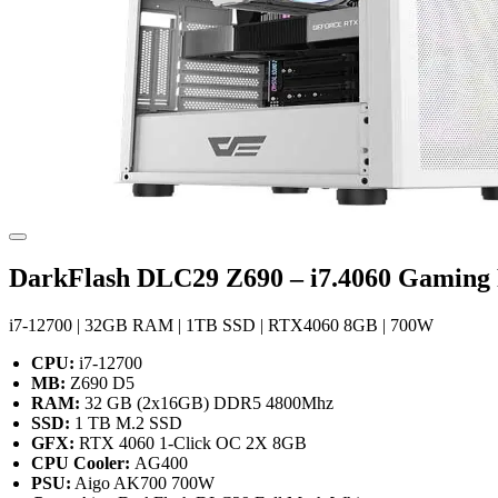
DarkFlash DLC29 Z690 – i7.4060 Gaming
i7-12700 | 32GB RAM | 1TB SSD | RTX4060 8GB | 700W
CPU:
i7-12700
MB:
Z690 D5
RAM:
32 GB (2x16GB) DDR5 4800Mhz
SSD:
1 TB M.2 SSD
GFX:
RTX 4060 1-Click OC 2X 8GB
CPU Cooler:
AG400
PSU:
Aigo AK700 700W