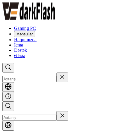
Gaming PC
Məhsullar
Haqqımızda
İcma
Dəstək
Əlaqə