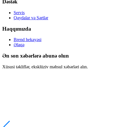
Dəstək
Servis
Qaydalar və Şərtlər
Haqqımızda
Brend hekayəsi
Əlaqə
Ən son xəbərlərə abunə olun
Xüsusi təkliflər, eksklüziv məhsul xəbərləri alın.