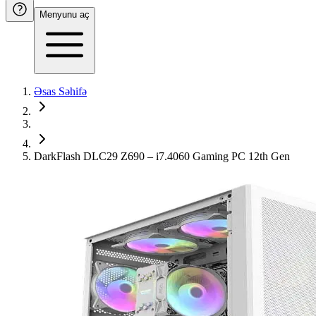
Menyunu aç
Əsas Səhifə
DarkFlash DLC29 Z690 – i7.4060 Gaming PC 12th Gen