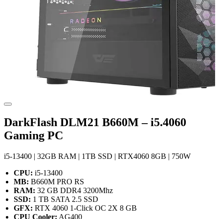
DarkFlash DLM21 B660M – i5.4060
Gaming PC
i5-13400 | 32GB RAM | 1TB SSD | RTX4060 8GB | 750W
CPU:
i5-13400
MB:
B660M PRO RS
RAM:
32 GB DDR4 3200Mhz
SSD:
1 TB SATA 2.5 SSD
GFX:
RTX 4060 1-Click OC 2X 8 GB
CPU Cooler:
AG400