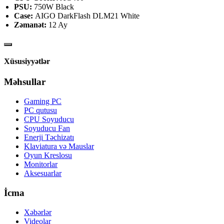
PSU:
750W Black
Case:
AIGO DarkFlash DLM21 White
Zəmanət:
12 Ay
Xüsusiyyətlər
Məhsullar
Gaming PC
PC qutusu
CPU Soyuducu
Soyuducu Fan
Enerji Təchizatı
Klaviatura və Mauslar
Oyun Kreslosu
Monitorlar
Aksesuarlar
İcma
Xəbərlər
Videolar