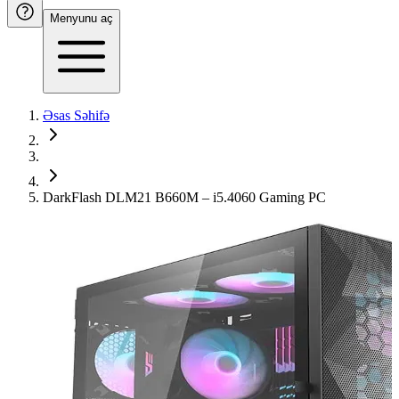
Menyunu aç
Əsas Səhifə
DarkFlash DLM21 B660M – i5.4060 Gaming PC