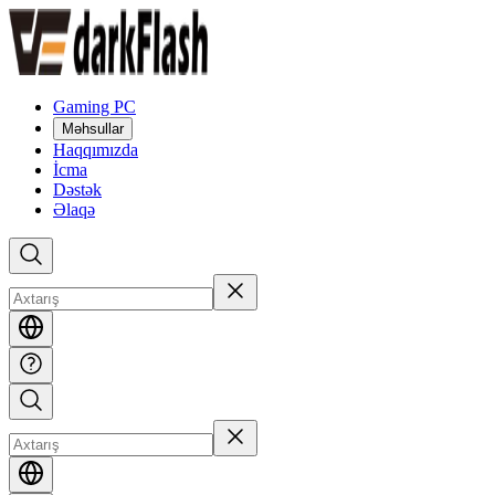
Gaming PC
Məhsullar
Haqqımızda
İcma
Dəstək
Əlaqə