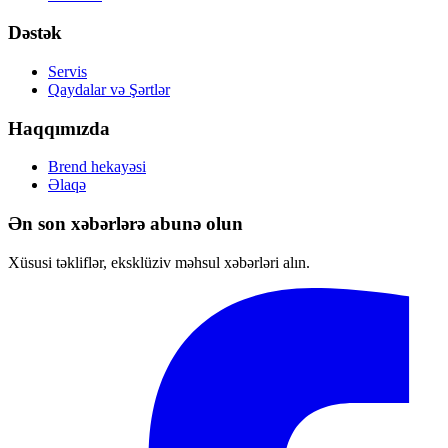
Dəstək
Servis
Qaydalar və Şərtlər
Haqqımızda
Brend hekayəsi
Əlaqə
Ən son xəbərlərə abunə olun
Xüsusi təkliflər, eksklüziv məhsul xəbərləri alın.