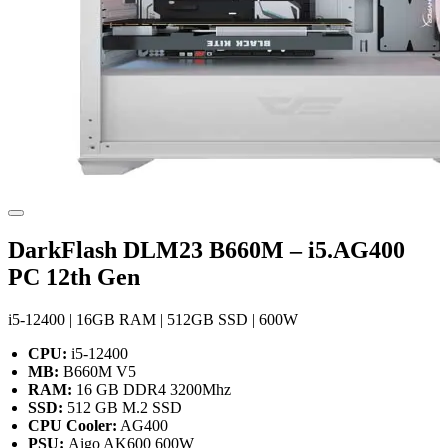
DarkFlash DLM23 B660M – i5.AG400
PC 12th Gen
i5-12400 | 16GB RAM | 512GB SSD | 600W
CPU:
i5-12400
MB:
B660M V5
RAM:
16 GB DDR4 3200Mhz
SSD:
512 GB M.2 SSD
CPU Cooler:
AG400
PSU:
Aigo AK600 600W