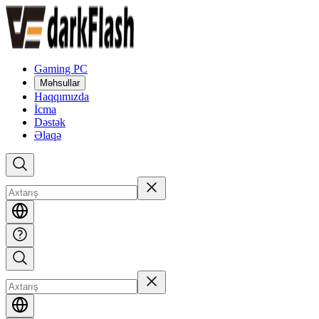
Gaming PC
Məhsullar
Haqqımızda
İcma
Dəstək
Əlaqə