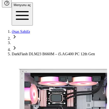
Menyunu aç
Əsas Səhifə
DarkFlash DLM23 B660M – i5.AG400 PC 12th Gen