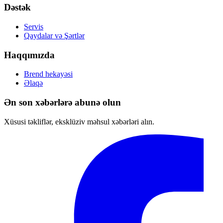
Dəstək
Servis
Qaydalar və Şərtlər
Haqqımızda
Brend hekayəsi
Əlaqə
Ən son xəbərlərə abunə olun
Xüsusi təkliflər, eksklüziv məhsul xəbərləri alın.