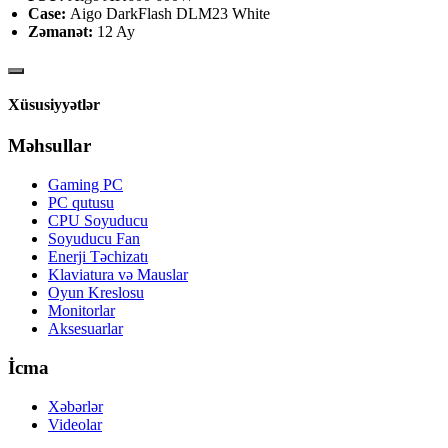
Case:
Aigo DarkFlash DLM23 White
Zəmanət:
12 Ay
Xüsusiyyətlər
Məhsullar
Gaming PC
PC qutusu
CPU Soyuducu
Soyuducu Fan
Enerji Təchizatı
Klaviatura və Mauslar
Oyun Kreslosu
Monitorlar
Aksesuarlar
İcma
Xəbərlər
Videolar