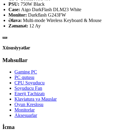
PSU:
750W Black
Case:
Aigo DarkFlash DLM23 White
Monitor:
Darkflash G243FW
Əlavə:
Multi-mode Wireless Keyboard & Mouse
Zəmanət:
12 Ay
Xüsusiyyətlər
Məhsullar
Gaming PC
PC qutusu
CPU Soyuducu
Soyuducu Fan
Enerji Təchizatı
Klaviatura və Mauslar
Oyun Kreslosu
Monitorlar
Aksesuarlar
İcma