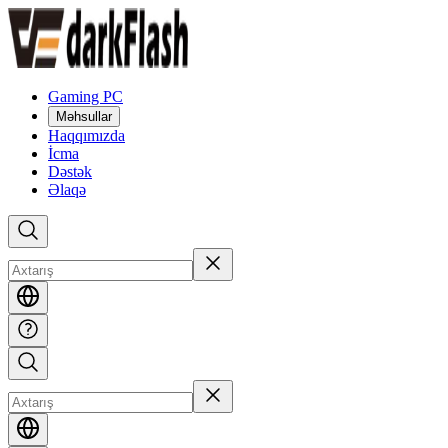
Gaming PC
Məhsullar
Haqqımızda
İcma
Dəstək
Əlaqə