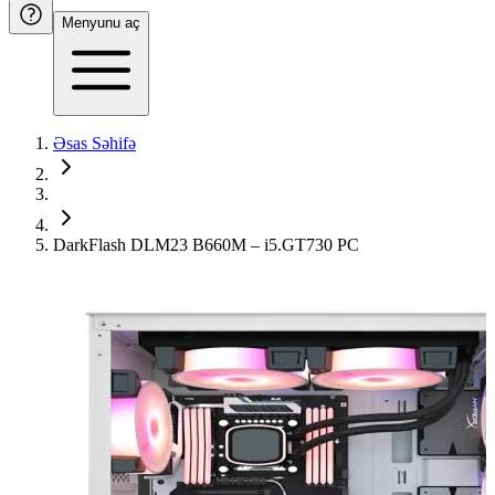
Menyunu aç
Əsas Səhifə
DarkFlash DLM23 B660M – i5.GT730 PC