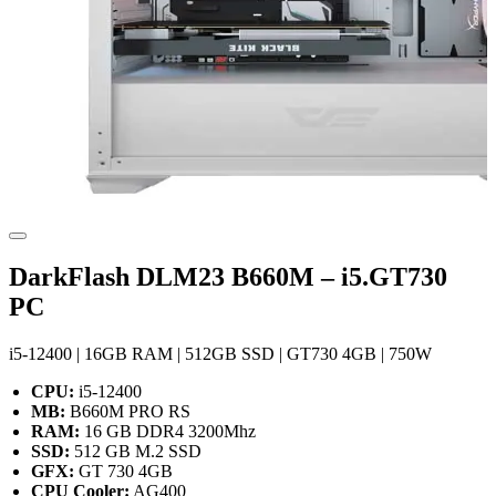
DarkFlash DLM23 B660M – i5.GT730
PC
i5-12400 | 16GB RAM | 512GB SSD | GT730 4GB | 750W
CPU:
i5-12400
MB:
B660M PRO RS
RAM:
16 GB DDR4 3200Mhz
SSD:
512 GB M.2 SSD
GFX:
GT 730 4GB
CPU Cooler:
AG400