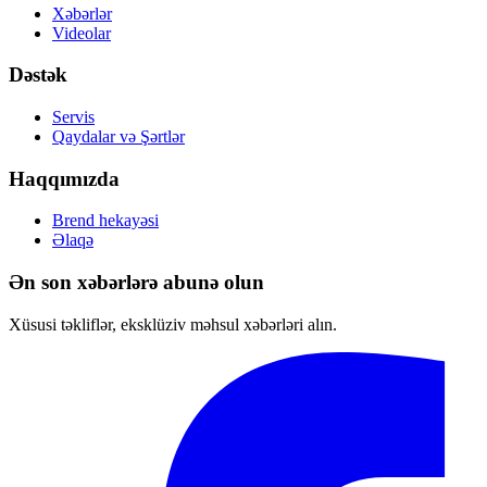
Xəbərlər
Videolar
Dəstək
Servis
Qaydalar və Şərtlər
Haqqımızda
Brend hekayəsi
Əlaqə
Ən son xəbərlərə abunə olun
Xüsusi təkliflər, eksklüziv məhsul xəbərləri alın.