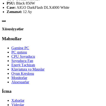
PSU:
Black 850W
Case:
AIGO DarkFlash DLX4000 White
Zəmanət:
12 Ay
Xüsusiyyətlər
Məhsullar
Gaming PC
PC qutusu
CPU Soyuducu
Soyuducu Fan
Enerji Təchizatı
Klaviatura və Mauslar
Oyun Kreslosu
Monitorlar
Aksesuarlar
İcma
Xəbərlər
Videolar