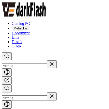
Gaming PC
Məhsullar
Haqqımızda
İcma
Dəstək
Əlaqə