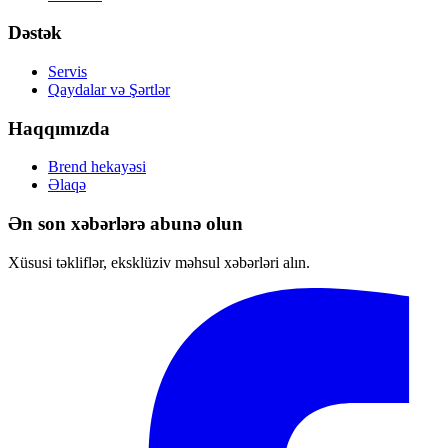
Dəstək
Servis
Qaydalar və Şərtlər
Haqqımızda
Brend hekayəsi
Əlaqə
Ən son xəbərlərə abunə olun
Xüsusi təkliflər, eksklüziv məhsul xəbərləri alın.