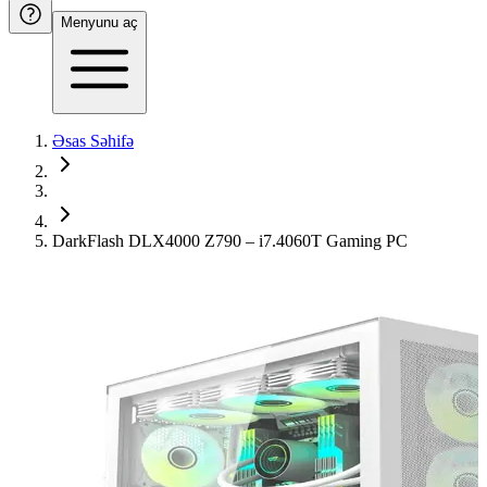
Menyunu aç
Əsas Səhifə
DarkFlash DLX4000 Z790 – i7.4060T Gaming PC