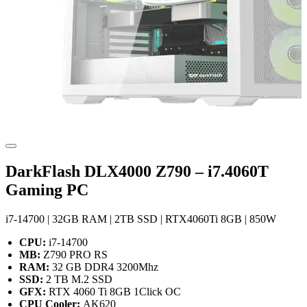
DarkFlash DLX4000 Z790 – i7.4060T
Gaming PC
i7-14700 | 32GB RAM | 2TB SSD | RTX4060Ti 8GB | 850W
CPU:
i7-14700
MB:
Z790 PRO RS
RAM:
32 GB DDR4 3200Mhz
SSD:
2 TB M.2 SSD
GFX:
RTX 4060 Ti 8GB 1Click OC
CPU Cooler:
AK620