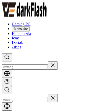
Gaming PC
Məhsullar
Haqqımızda
İcma
Dəstək
Əlaqə