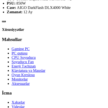
PSU:
850W
Case:
AIGO DarkFlash DLX4000 White
Zəmanət:
12 Ay
Xüsusiyyətlər
Məhsullar
Gaming PC
PC qutusu
CPU Soyuducu
Soyuducu Fan
Enerji Təchizatı
Klaviatura və Mauslar
Oyun Kreslosu
Monitorlar
Aksesuarlar
İcma
Xəbərlər
Videolar