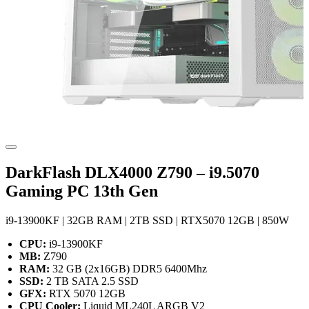
DarkFlash DLX4000 Z790 – i9.5070
Gaming PC 13th Gen
i9-13900KF | 32GB RAM | 2TB SSD | RTX5070 12GB | 850W
CPU:
i9-13900KF
MB:
Z790
RAM:
32 GB (2x16GB) DDR5 6400Mhz
SSD:
2 TB SATA 2.5 SSD
GFX:
RTX 5070 12GB
CPU Cooler:
Liquid ML240L ARGB V2