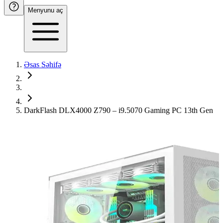
Menyunu aç
Əsas Səhifə
DarkFlash DLX4000 Z790 – i9.5070 Gaming PC 13th Gen