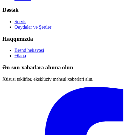
Dəstək
Servis
Qaydalar və Şərtlər
Haqqımızda
Brend hekayəsi
Əlaqə
Ən son xəbərlərə abunə olun
Xüsusi təkliflər, eksklüziv məhsul xəbərləri alın.