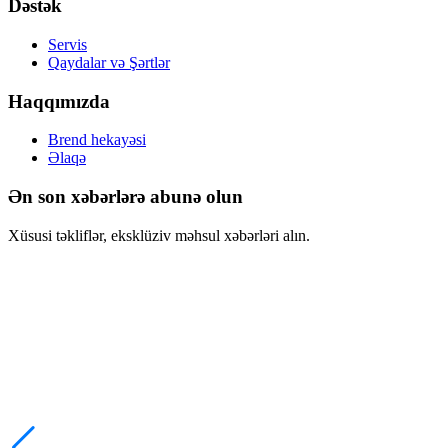
Dəstək
Servis
Qaydalar və Şərtlər
Haqqımızda
Brend hekayəsi
Əlaqə
Ən son xəbərlərə abunə olun
Xüsusi təkliflər, eksklüziv məhsul xəbərləri alın.