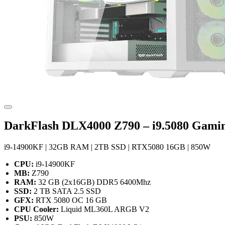
DarkFlash DLX4000 Z790 – i9.5080 Gami
i9-14900KF | 32GB RAM | 2TB SSD | RTX5080 16GB | 850W
CPU:
i9-14900KF
MB:
Z790
RAM:
32 GB (2x16GB) DDR5 6400Mhz
SSD:
2 TB SATA 2.5 SSD
GFX:
RTX 5080 OC 16 GB
CPU Cooler:
Liquid ML360L ARGB V2
PSU:
850W