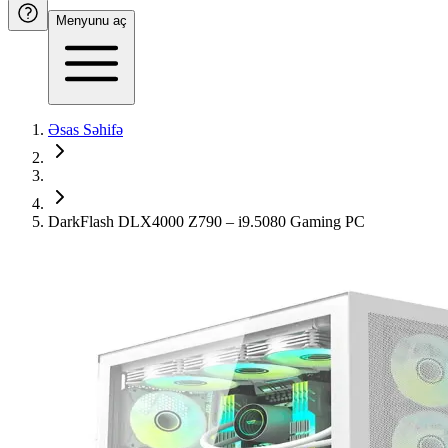
Menyunu aç
Əsas Səhifə
DarkFlash DLX4000 Z790 – i9.5080 Gaming PC