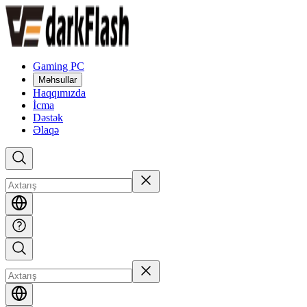
Gaming PC
Məhsullar
Haqqımızda
İcma
Dəstək
Əlaqə