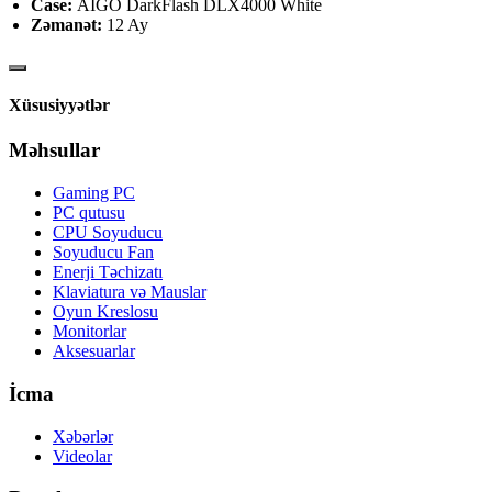
Case:
AIGO DarkFlash DLX4000 White
Zəmanət:
12 Ay
Xüsusiyyətlər
Məhsullar
Gaming PC
PC qutusu
CPU Soyuducu
Soyuducu Fan
Enerji Təchizatı
Klaviatura və Mauslar
Oyun Kreslosu
Monitorlar
Aksesuarlar
İcma
Xəbərlər
Videolar