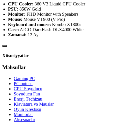
CPU Cooler:
360 V3 Liquid CPU Cooler
PSU:
850W Gold
Monitor:
FHD Monitor with Speakers
Mouse:
Mouse VT900 (V-Pro)
Keyboard and mouse:
Kombo X1800s
Case:
AIGO DarkFlash DLX4000 White
Zəmanət:
12 Ay
Xüsusiyyətlər
Məhsullar
Gaming PC
PC qutusu
CPU Soyuducu
Soyuducu Fan
Enerji Təchizatı
Klaviatura və Mauslar
Oyun Kreslosu
Monitorlar
Aksesuarlar