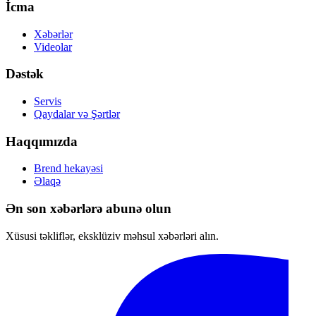
İcma
Xəbərlər
Videolar
Dəstək
Servis
Qaydalar və Şərtlər
Haqqımızda
Brend hekayəsi
Əlaqə
Ən son xəbərlərə abunə olun
Xüsusi təkliflər, eksklüziv məhsul xəbərləri alın.