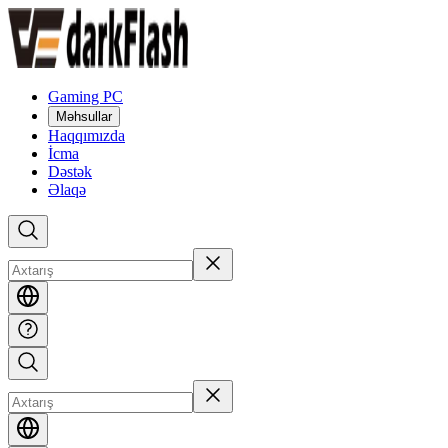
Gaming PC
Məhsullar
Haqqımızda
İcma
Dəstək
Əlaqə