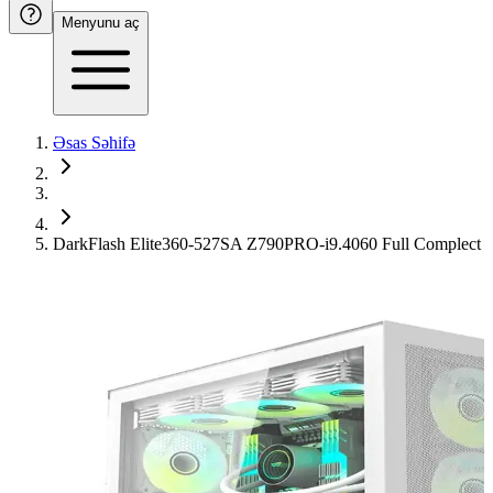
Menyunu aç
Əsas Səhifə
DarkFlash Elite360-527SA Z790PRO-i9.4060 Full Complect