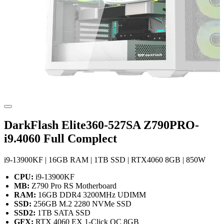
DarkFlash Elite360-527SA Z790PRO-
i9.4060 Full Complect
i9-13900KF | 16GB RAM | 1TB SSD | RTX4060 8GB | 850W
CPU:
i9-13900KF
MB:
Z790 Pro RS Motherboard
RAM:
16GB DDR4 3200MHz UDIMM
SSD:
256GB M.2 2280 NVMe SSD
SSD2:
1TB SATA SSD
GFX:
RTX 4060 EX 1-Click OC 8GB