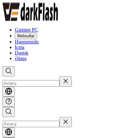
Gaming PC
Məhsullar
Haqqımızda
İcma
Dəstək
Əlaqə