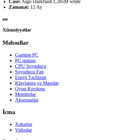
Case:
Aigo Darkflash L285M white
Zəmanət:
12 Ay
Xüsusiyyətlər
Məhsullar
Gaming PC
PC qutusu
CPU Soyuducu
Soyuducu Fan
Enerji Təchizatı
Klaviatura və Mauslar
Oyun Kreslosu
Monitorlar
Aksesuarlar
İcma
Xəbərlər
Videolar