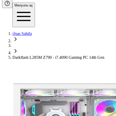
Menyunu aç
Əsas Səhifə
Darkflash L285M Z790 - i7.4090 Gaming PC 14th Gen