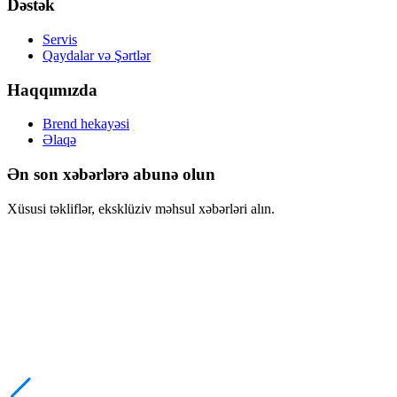
Dəstək
Servis
Qaydalar və Şərtlər
Haqqımızda
Brend hekayəsi
Əlaqə
Ən son xəbərlərə abunə olun
Xüsusi təkliflər, eksklüziv məhsul xəbərləri alın.