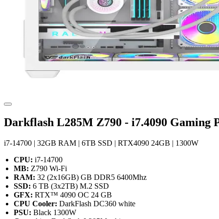
Darkflash L285M Z790 - i7.4090 Gaming 
i7-14700 | 32GB RAM | 6TB SSD | RTX4090 24GB | 1300W
CPU:
i7-14700
MB:
Z790 Wi-Fi
RAM:
32 (2x16GB) GB DDR5 6400Mhz
SSD:
6 TB (3x2TB) M.2 SSD
GFX:
RTX™ 4090 OC 24 GB
CPU Cooler:
DarkFlash DC360 white
PSU:
Black 1300W