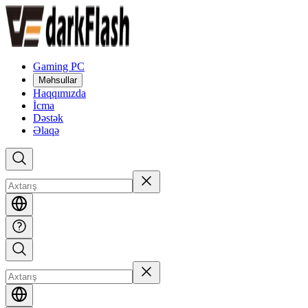
Gaming PC
Məhsullar
Haqqımızda
İcma
Dəstək
Əlaqə