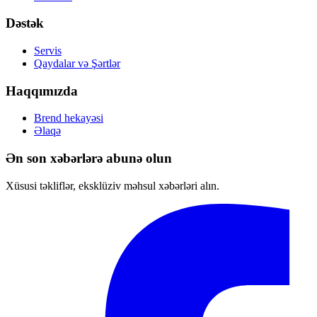
Dəstək
Servis
Qaydalar və Şərtlər
Haqqımızda
Brend hekayəsi
Əlaqə
Ən son xəbərlərə abunə olun
Xüsusi təkliflər, eksklüziv məhsul xəbərləri alın.