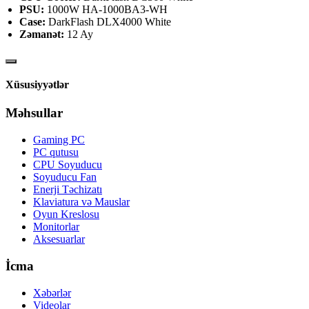
PSU:
1000W HA-1000BA3-WH
Case:
DarkFlash DLX4000 White
Zəmanət:
12 Ay
Xüsusiyyətlər
Məhsullar
Gaming PC
PC qutusu
CPU Soyuducu
Soyuducu Fan
Enerji Təchizatı
Klaviatura və Mauslar
Oyun Kreslosu
Monitorlar
Aksesuarlar
İcma
Xəbərlər
Videolar