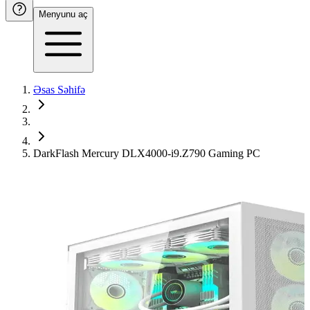
Menyunu aç
Əsas Səhifə
DarkFlash Mercury DLX4000-i9.Z790 Gaming PC