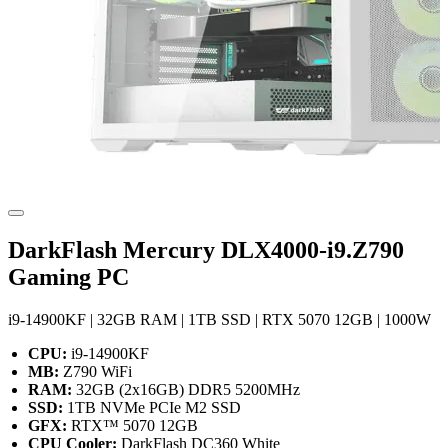
DarkFlash Mercury DLX4000-i9.Z790
Gaming PC
i9-14900KF | 32GB RAM | 1TB SSD | RTX 5070 12GB | 1000W
CPU:
i9-14900KF
MB:
Z790 WiFi
RAM:
32GB
(2x16GB)
DDR5 5200MHz
SSD:
1TB
NVMe PCIe M2 SSD
GFX:
RTX™ 5070 12GB
CPU Cooler:
DarkFlash DC360 White