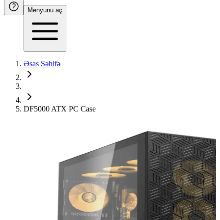
Menyunu aç
Əsas Səhifə
DF5000 ATX PC Case