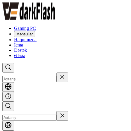
Gaming PC
Məhsullar
Haqqımızda
İcma
Dəstək
Əlaqə