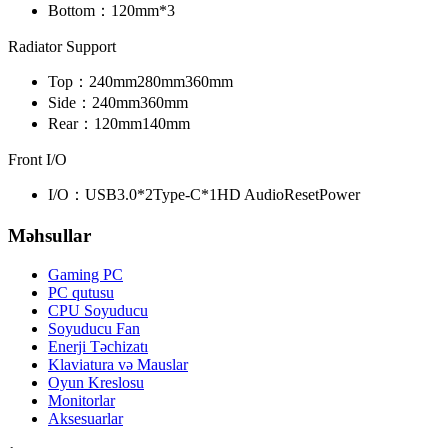
Bottom：
120mm*3
Radiator Support
Top：
240mm
280mm
360mm
Side：
240mm
360mm
Rear：
120mm
140mm
Front I/O
I/O：
USB3.0*2
Type-C*1
HD Audio
Reset
Power
Məhsullar
Gaming PC
PC qutusu
CPU Soyuducu
Soyuducu Fan
Enerji Təchizatı
Klaviatura və Mauslar
Oyun Kreslosu
Monitorlar
Aksesuarlar