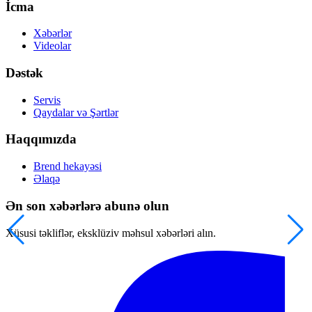
İcma
Xəbərlər
Videolar
Dəstək
Servis
Qaydalar və Şərtlər
Haqqımızda
Brend hekayəsi
Əlaqə
Ən son xəbərlərə abunə olun
Xüsusi təkliflər, eksklüziv məhsul xəbərləri alın.