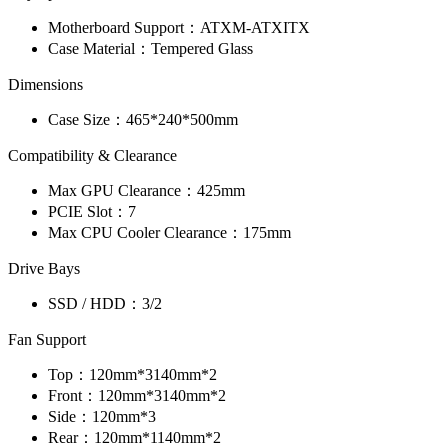
Motherboard Support：
ATX
M-ATX
ITX
Case Material：
Tempered Glass
Dimensions
Case Size：
465*240*500mm
Compatibility & Clearance
Max GPU Clearance：
425mm
PCIE Slot：
7
Max CPU Cooler Clearance：
175mm
Drive Bays
SSD / HDD：
3/2
Fan Support
Top：
120mm*3
140mm*2
Front：
120mm*3
140mm*2
Side：
120mm*3
Rear：
120mm*1
140mm*2