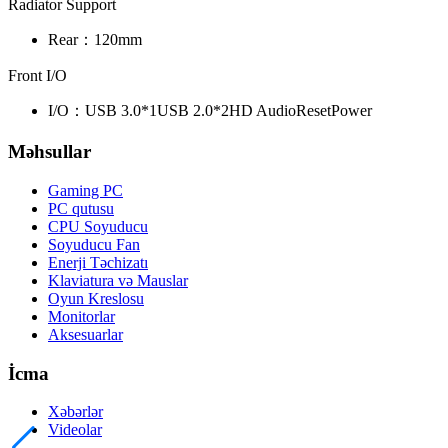
Radiator Support
Rear：
120mm
Front I/O
I/O：
USB 3.0*1
USB 2.0*2
HD Audio
Reset
Power
Məhsullar
Gaming PC
PC qutusu
CPU Soyuducu
Soyuducu Fan
Enerji Təchizatı
Klaviatura və Mauslar
Oyun Kreslosu
Monitorlar
Aksesuarlar
İcma
Xəbərlər
Videolar