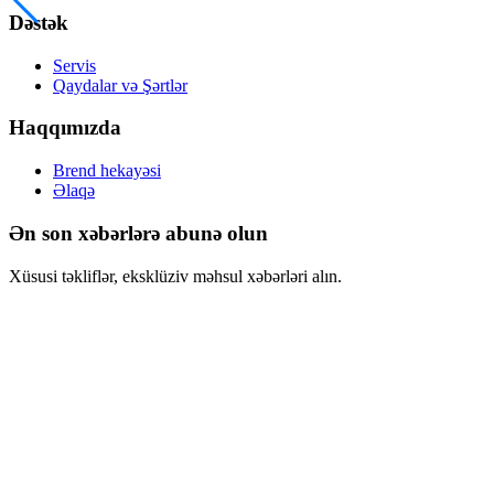
Dəstək
Servis
Qaydalar və Şərtlər
Haqqımızda
Brend hekayəsi
Əlaqə
Ən son xəbərlərə abunə olun
Xüsusi təkliflər, eksklüziv məhsul xəbərləri alın.