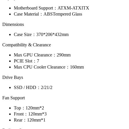
Motherboard Support：
ATX
M-ATX
ITX
Case Material：
ABS
Tempered Glass
Dimensions
Case Size：
370*206*432mm
Compatibility & Clearance
Max GPU Clearance：
290mm
PCIE Slot：
7
Max CPU Cooler Clearance：
160mm
Drive Bays
SSD / HDD：
2/2
1/2
Fan Support
Top：
120mm*2
Front：
120mm*3
Rear：
120mm*1