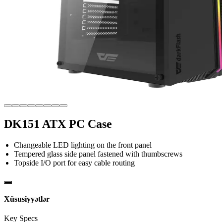
DK151 ATX PC Case
Changeable LED lighting on the front panel
Tempered glass side panel fastened with thumbscrews
Topside I/O port for easy cable routing
Xüsusiyyətlər
Key Specs