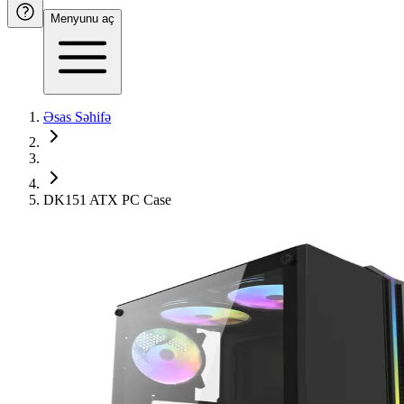
Menyunu aç
Əsas Səhifə
DK151 ATX PC Case