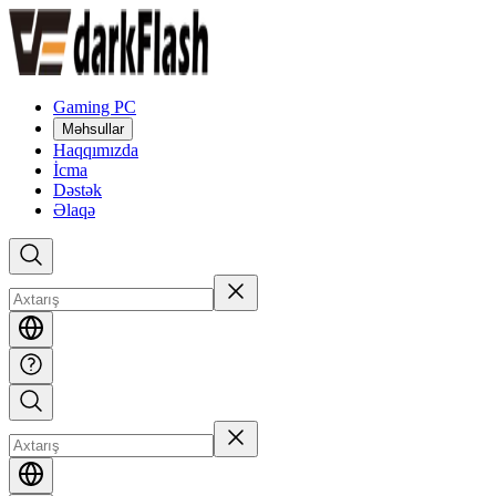
Gaming PC
Məhsullar
Haqqımızda
İcma
Dəstək
Əlaqə