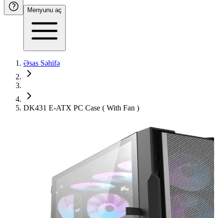
Menyunu aç
Əsas Səhifə
DK431 E-ATX PC Case ( With Fan )