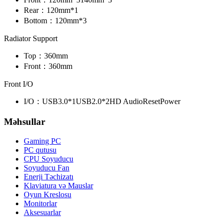
Rear：
120mm*1
Bottom：
120mm*3
Radiator Support
Top：
360mm
Front：
360mm
Front I/O
I/O：
USB3.0*1
USB2.0*2
HD Audio
Reset
Power
Məhsullar
Gaming PC
PC qutusu
CPU Soyuducu
Soyuducu Fan
Enerji Təchizatı
Klaviatura və Mauslar
Oyun Kreslosu
Monitorlar
Aksesuarlar