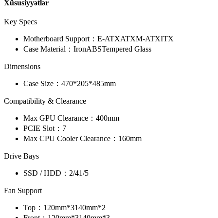
Xüsusiyyətlər
Key Specs
Motherboard Support：
E-ATX
ATX
M-ATX
ITX
Case Material：
Iron
ABS
Tempered Glass
Dimensions
Case Size：
470*205*485mm
Compatibility & Clearance
Max GPU Clearance：
400mm
PCIE Slot：
7
Max CPU Cooler Clearance：
160mm
Drive Bays
SSD / HDD：
2/4
1/5
Fan Support
Top：
120mm*3
140mm*2
Front：
120mm*3
140mm*3