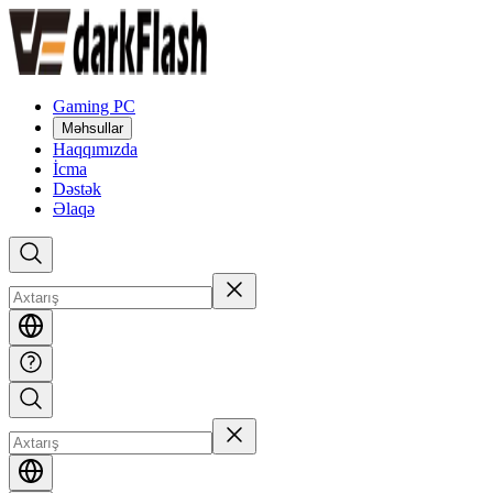
Gaming PC
Məhsullar
Haqqımızda
İcma
Dəstək
Əlaqə