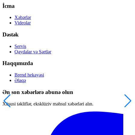
İcma
Xəbərlər
Videolar
Dəstək
Servis
Qaydalar və Şərtlər
Haqqımızda
Brend hekayəsi
Əlaqə
Ən son xəbərlərə abunə olun
Xüsusi təkliflər, eksklüziv məhsul xəbərləri alın.