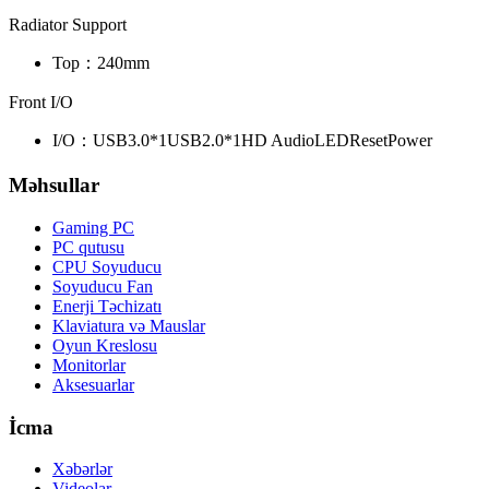
Radiator Support
Top：
240mm
Front I/O
I/O：
USB3.0*1
USB2.0*1
HD Audio
LED
Reset
Power
Məhsullar
Gaming PC
PC qutusu
CPU Soyuducu
Soyuducu Fan
Enerji Təchizatı
Klaviatura və Mauslar
Oyun Kreslosu
Monitorlar
Aksesuarlar
İcma
Xəbərlər
Videolar