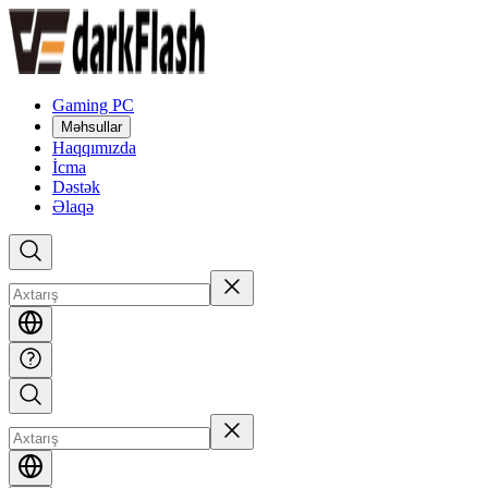
Gaming PC
Məhsullar
Haqqımızda
İcma
Dəstək
Əlaqə