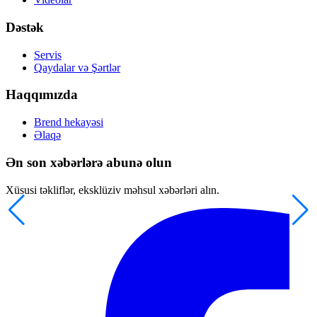
Dəstək
Servis
Qaydalar və Şərtlər
Haqqımızda
Brend hekayəsi
Əlaqə
Ən son xəbərlərə abunə olun
Xüsusi təkliflər, eksklüziv məhsul xəbərləri alın.