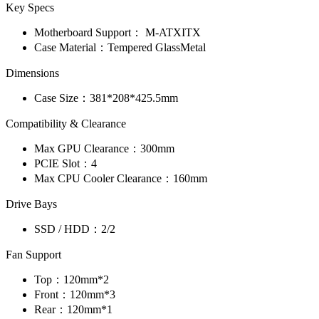
Key Specs
Motherboard Support：
M-ATX
ITX
Case Material：
Tempered Glass
Metal
Dimensions
Case Size：
381*208*425.5mm
Compatibility & Clearance
Max GPU Clearance：
300mm
PCIE Slot：
4
Max CPU Cooler Clearance：
160mm
Drive Bays
SSD / HDD：
2/2
Fan Support
Top：
120mm*2
Front：
120mm*3
Rear：
120mm*1