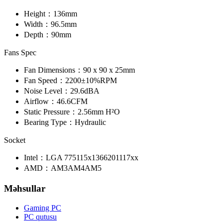
Height：
136mm
Width：
96.5mm
Depth：
90mm
Fans Spec
Fan Dimensions：
90 x 90 x 25mm
Fan Speed：
2200±10%RPM
Noise Level：
29.6dBA
Airflow：
46.6CFM
Static Pressure：
2.56mm H²O
Bearing Type：
Hydraulic
Socket
Intel：
LGA 775
115x
1366
2011
17xx
AMD：
AM3
AM4
AM5
Məhsullar
Gaming PC
PC qutusu