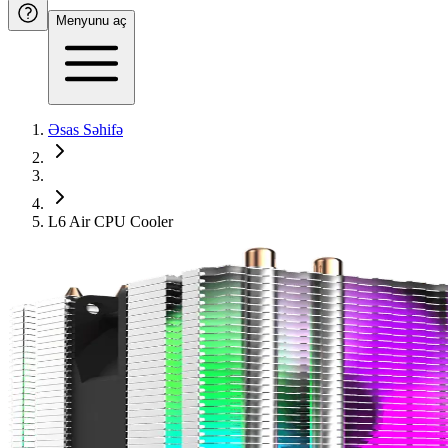
Menyunu aç
Əsas Səhifə
L6 Air CPU Cooler