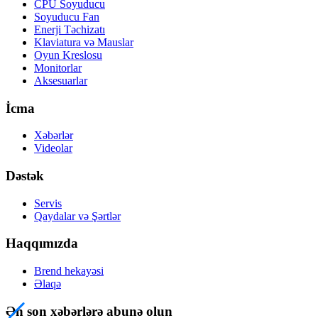
CPU Soyuducu
Soyuducu Fan
Enerji Təchizatı
Klaviatura və Mauslar
Oyun Kreslosu
Monitorlar
Aksesuarlar
İcma
Xəbərlər
Videolar
Dəstək
Servis
Qaydalar və Şərtlər
Haqqımızda
Brend hekayəsi
Əlaqə
Ən son xəbərlərə abunə olun