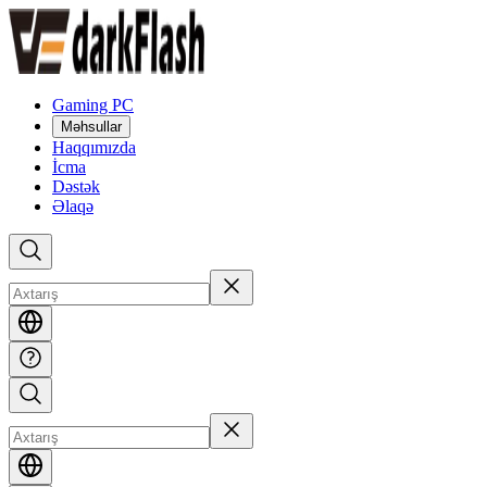
Gaming PC
Məhsullar
Haqqımızda
İcma
Dəstək
Əlaqə