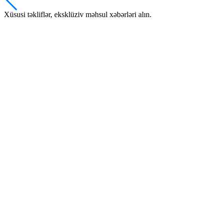
Xüsusi təkliflər, eksklüziv məhsul xəbərləri alın.