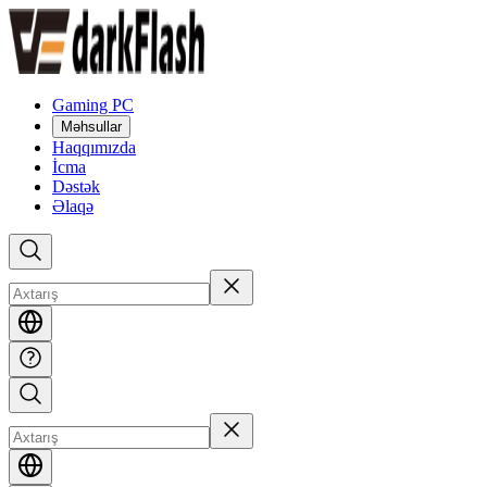
Gaming PC
Məhsullar
Haqqımızda
İcma
Dəstək
Əlaqə