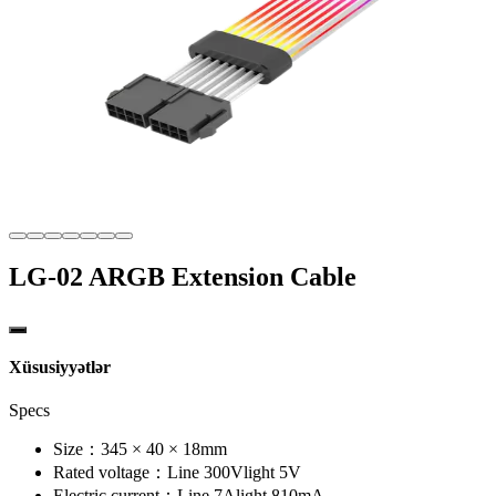
LG-02 ARGB Extension Cable
Xüsusiyyətlər
Specs
Size：
345 × 40 × 18mm
Rated voltage：
Line 300V
light 5V
Electric current：
Line 7A
light 810mA