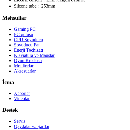
Silcone tube：
253mm
Məhsullar
Gaming PC
PC qutusu
CPU Soyuducu
Soyuducu Fan
Enerji Təchizatı
Klaviatura və Mauslar
Oyun Kreslosu
Monitorlar
Aksesuarlar
İcma
Xəbərlər
Videolar
Dəstək
Servis
Qaydalar və Şərtlər