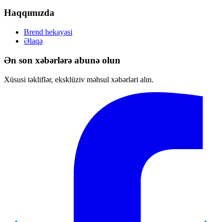
Haqqımızda
Brend hekayəsi
Əlaqə
Ən son xəbərlərə abunə olun
Xüsusi təkliflər, eksklüziv məhsul xəbərləri alın.