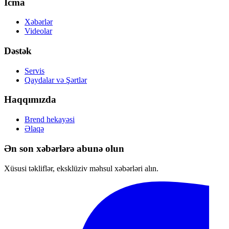
İcma
Xəbərlər
Videolar
Dəstək
Servis
Qaydalar və Şərtlər
Haqqımızda
Brend hekayəsi
Əlaqə
Ən son xəbərlərə abunə olun
Xüsusi təkliflər, eksklüziv məhsul xəbərləri alın.