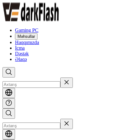
Gaming PC
Məhsullar
Haqqımızda
İcma
Dəstək
Əlaqə