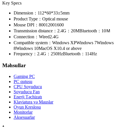
Key Specs
Dimension：
112*60*33±5mm
Product Type：
Optical mouse
Mouse DPI：
800
1200
1600
Transmission distance：
2.4G：20M
Bluetooth：10Ｍ
Connection：
Wired
2.4G
Compatible system：
Windows XP
Windows 7
Windows
8
Windows 10
MacOS X10.4 or above
Frequency：
2.4G：250Hz
Bluetooth：114Hz
Məhsullar
Gaming PC
PC qutusu
CPU Soyuducu
Soyuducu Fan
Enerji Təchizatı
Klaviatura və Mauslar
Oyun Kreslosu
Monitorlar
Aksesuarlar