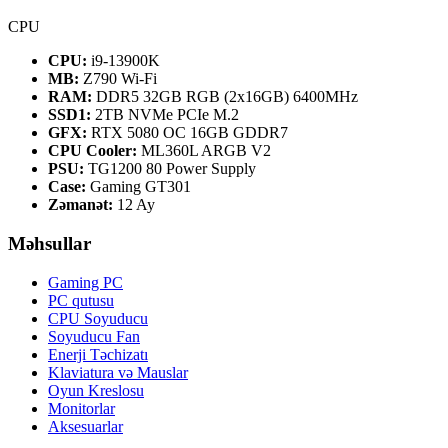
CPU
CPU:
i9-13900K
MB:
Z790 Wi-Fi
RAM:
DDR5 32GB RGB (2x16GB) 6400MHz
SSD1:
2TB NVMe PCIe M.2
GFX:
RTX 5080 OC 16GB GDDR7
CPU Cooler:
ML360L ARGB V2
PSU:
TG1200 80 Power Supply
Case:
Gaming GT301
Zəmanət:
12 Ay
Məhsullar
Gaming PC
PC qutusu
CPU Soyuducu
Soyuducu Fan
Enerji Təchizatı
Klaviatura və Mauslar
Oyun Kreslosu
Monitorlar
Aksesuarlar