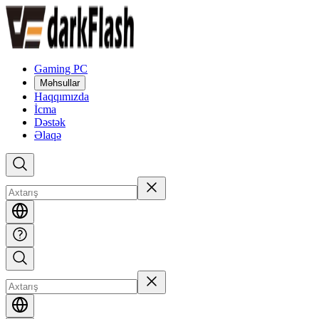
Gaming PC
Məhsullar
Haqqımızda
İcma
Dəstək
Əlaqə