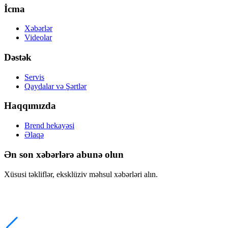
İcma
Xəbərlər
Videolar
Dəstək
Servis
Qaydalar və Şərtlər
Haqqımızda
Brend hekayəsi
Əlaqə
Ən son xəbərlərə abunə olun
Xüsusi təkliflər, eksklüziv məhsul xəbərləri alın.