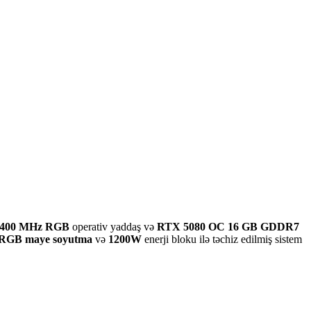
6400 MHz RGB
operativ yaddaş və
RTX 5080 OC 16 GB GDDR7
RGB maye soyutma
və
1200W
enerji bloku ilə təchiz edilmiş sistem