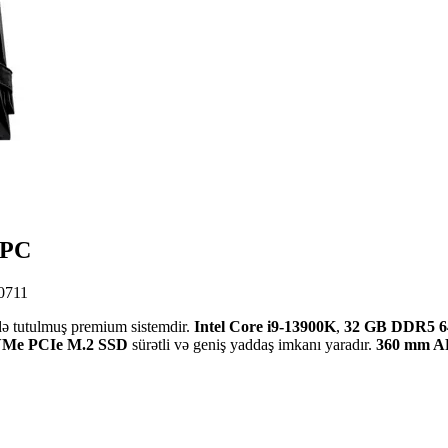
 PC
0711
də tutulmuş premium sistemdir.
Intel Core i9-13900K
,
32 GB DDR5 
Me PCIe M.2 SSD
sürətli və geniş yaddaş imkanı yaradır.
360 mm A