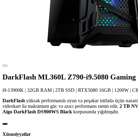
DarkFlash ML360L Z790-i9.5080 Gaming
i9-13900K | 32GB RAM | 2TB SSD | RTX5080 16GB | 1200W | CI
DarkFlash
yüksək performanslı oyun və peşəkar istifadə üçün nəzər
videokart ilə maksimum güc və axıcı performans təmin edir.
2 TB NV
Aigo DarkFlash DS900WS Black
korpusunda yığılmışdır.
Xüsusiyyətlər