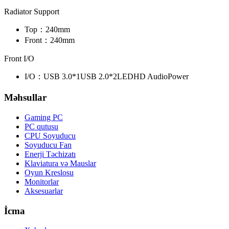
Radiator Support
Top：
240mm
Front：
240mm
Front I/O
I/O：
USB 3.0*1
USB 2.0*2
LED
HD Audio
Power
Məhsullar
Gaming PC
PC qutusu
CPU Soyuducu
Soyuducu Fan
Enerji Təchizatı
Klaviatura və Mauslar
Oyun Kreslosu
Monitorlar
Aksesuarlar
İcma