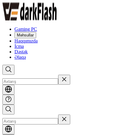
Gaming PC
Məhsullar
Haqqımızda
İcma
Dəstək
Əlaqə