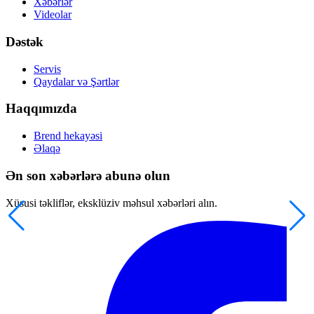
Xəbərlər
Videolar
Dəstək
Servis
Qaydalar və Şərtlər
Haqqımızda
Brend hekayəsi
Əlaqə
Ən son xəbərlərə abunə olun
Xüsusi təkliflər, eksklüziv məhsul xəbərləri alın.