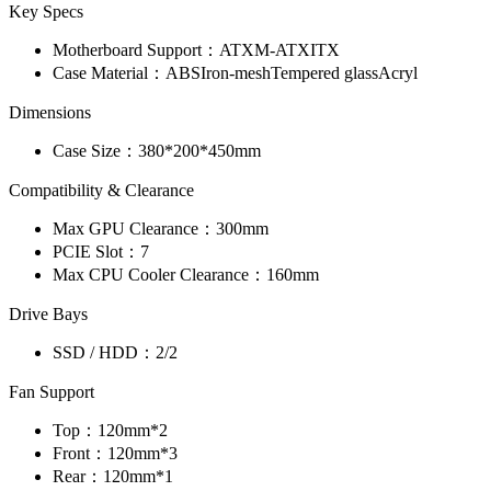
Key Specs
Motherboard Support：
ATX
M-ATX
ITX
Case Material：
ABS
Iron-mesh
Tempered glass
Acryl
Dimensions
Case Size：
380*200*450mm
Compatibility & Clearance
Max GPU Clearance：
300mm
PCIE Slot：
7
Max CPU Cooler Clearance：
160mm
Drive Bays
SSD / HDD：
2/2
Fan Support
Top：
120mm*2
Front：
120mm*3
Rear：
120mm*1