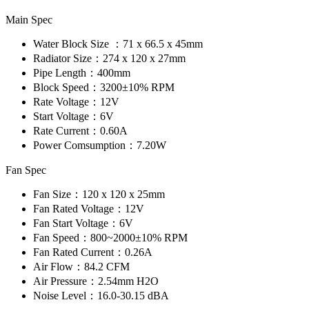
Main Spec
Water Block Size ：
71 x 66.5 x 45mm
Radiator Size：
274 x 120 x 27mm
Pipe Length：
400mm
Block Speed：
3200±10% RPM
Rate Voltage：
12V
Start Voltage：
6V
Rate Current：
0.60A
Power Comsumption：
7.20W
Fan Spec
Fan Size：
120 x 120 x 25mm
Fan Rated Voltage：
12V
Fan Start Voltage：
6V
Fan Speed：
800~2000±10% RPM
Fan Rated Current：
0.26A
Air Flow：
84.2 CFM
Air Pressure：
2.54mm H2O
Noise Level：
16.0-30.15 dBA