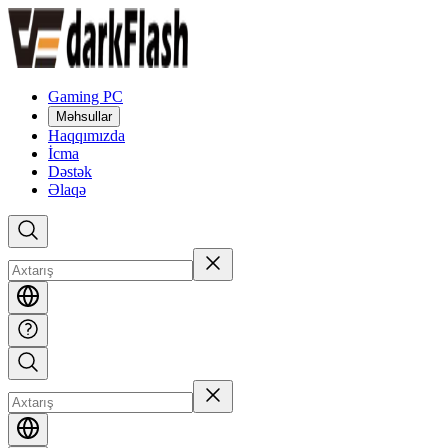
Gaming PC
Məhsullar
Haqqımızda
İcma
Dəstək
Əlaqə