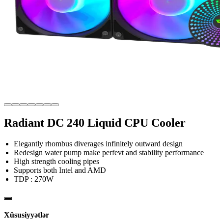
Radiant DC 240 Liquid CPU Cooler
Elegantly rhombus diverages infinitely outward design
Redesign water pump make perfevt and stability performance
High strength cooling pipes
Supports both Intel and AMD
TDP : 270W
Xüsusiyyətlər