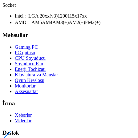
Socket
Intel：
LGA 20xx(v3)
1200
115x
17xx
AMD：
AM5
AM4
AM3(+)
AM2(+)
FM2(+)
Məhsullar
Gaming PC
PC qutusu
CPU Soyuducu
Soyuducu Fan
Enerji Təchizatı
Klaviatura və Mauslar
Oyun Kreslosu
Monitorlar
Aksesuarlar
İcma
Xəbərlər
Videolar
Dəstək