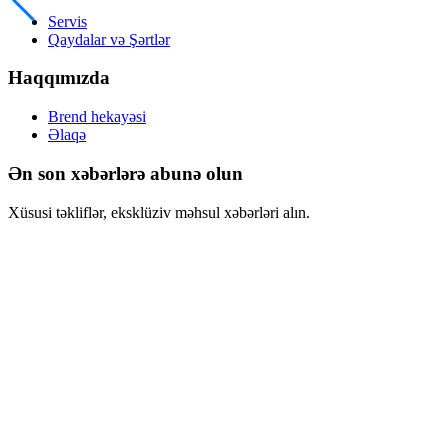
Servis
Qaydalar və Şərtlər
Haqqımızda
Brend hekayəsi
Əlaqə
Ən son xəbərlərə abunə olun
Xüsusi təkliflər, eksklüziv məhsul xəbərləri alın.