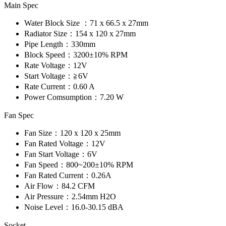
Main Spec
Water Block Size ：
71 x 66.5 x 27mm
Radiator Size：
154 x 120 x 27mm
Pipe Length：
330mm
Block Speed：
3200±10% RPM
Rate Voltage：
12V
Start Voltage：
≧6V
Rate Current：
0.60 A
Power Comsumption：
7.20 W
Fan Spec
Fan Size：
120 x 120 x 25mm
Fan Rated Voltage：
12V
Fan Start Voltage：
6V
Fan Speed：
800~200±10% RPM
Fan Rated Current：
0.26A
Air Flow：
84.2 CFM
Air Pressure：
2.54mm H2O
Noise Level：
16.0-30.15 dBA
Socket