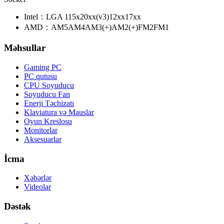
Intel：
LGA 115x
20xx(v3)
12xx
17xx
AMD：
AM5
AM4
AM3(+)
AM2(+)
FM2
FM1
Məhsullar
Gaming PC
PC qutusu
CPU Soyuducu
Soyuducu Fan
Enerji Təchizatı
Klaviatura və Mauslar
Oyun Kreslosu
Monitorlar
Aksesuarlar
İcma
Xəbərlər
Videolar
Dəstək