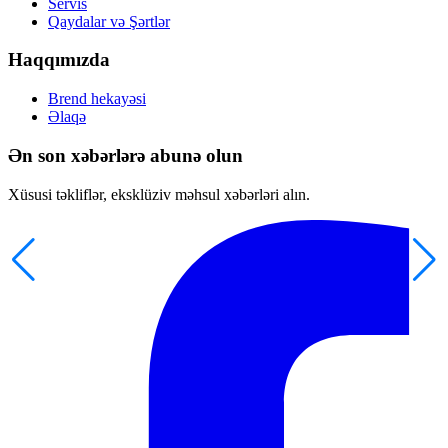
Servis
Qaydalar və Şərtlər
Haqqımızda
Brend hekayəsi
Əlaqə
Ən son xəbərlərə abunə olun
Xüsusi təkliflər, eksklüziv məhsul xəbərləri alın.