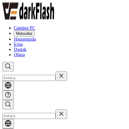
Gaming PC
Məhsullar
Haqqımızda
İcma
Dəstək
Əlaqə