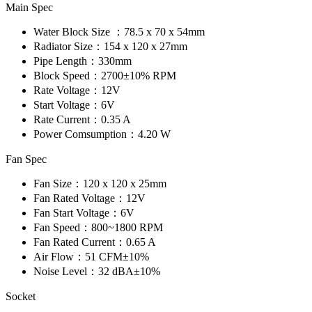
Main Spec
Water Block Size ：
78.5 x 70 x 54mm
Radiator Size：
154 x 120 x 27mm
Pipe Length：
330mm
Block Speed：
2700±10% RPM
Rate Voltage：
12V
Start Voltage：
6V
Rate Current：
0.35 A
Power Comsumption：
4.20 W
Fan Spec
Fan Size：
120 x 120 x 25mm
Fan Rated Voltage：
12V
Fan Start Voltage：
6V
Fan Speed：
800~1800 RPM
Fan Rated Current：
0.65 A
Air Flow：
51 CFM±10%
Noise Level：
32 dBA±10%
Socket