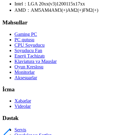
Intel：
LGA 20xx(v3)
1200
115x
17xx
AMD：
AM5
AM4
AM3(+)
AM2(+)
FM2(+)
Məhsullar
Gaming PC
PC qutusu
CPU Soyuducu
Soyuducu Fan
Enerji Təchizatı
Klaviatura və Mauslar
Oyun Kreslosu
Monitorlar
Aksesuarlar
İcma
Xəbərlər
Videolar
Dəstək
Servis