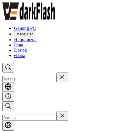
Gaming PC
Məhsullar
Haqqımızda
İcma
Dəstək
Əlaqə