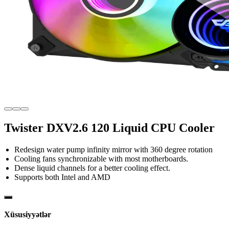
Twister DXV2.6 120 Liquid CPU Cooler
Redesign water pump infinity mirror with 360 degree rotation
Cooling fans synchronizable with most motherboards.
Dense liquid channels for a better cooling effect.
Supports both Intel and AMD
Xüsusiyyətlər