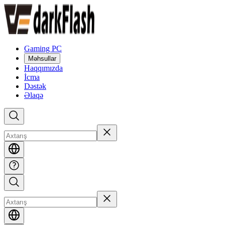
Gaming PC
Məhsullar
Haqqımızda
İcma
Dəstək
Əlaqə