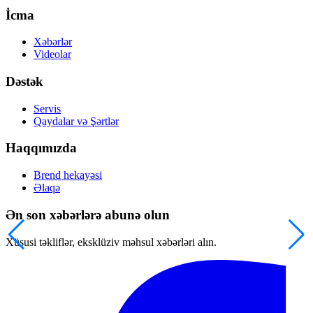
İcma
Xəbərlər
Videolar
Dəstək
Servis
Qaydalar və Şərtlər
Haqqımızda
Brend hekayəsi
Əlaqə
Ən son xəbərlərə abunə olun
Xüsusi təkliflər, eksklüziv məhsul xəbərləri alın.