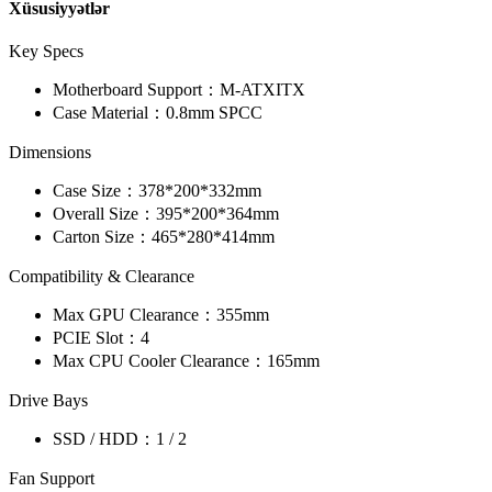
Xüsusiyyətlər
Key Specs
Motherboard Support：
M-ATX
ITX
Case Material：
0.8mm SPCC
Dimensions
Case Size：
378*200*332mm
Overall Size：
395*200*364mm
Carton Size：
465*280*414mm
Compatibility & Clearance
Max GPU Clearance：
355mm
PCIE Slot：
4
Max CPU Cooler Clearance：
165mm
Drive Bays
SSD / HDD：
1 / 2
Fan Support