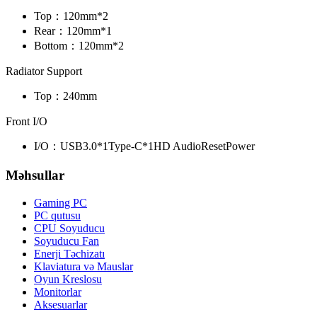
Top：
120mm*2
Rear：
120mm*1
Bottom：
120mm*2
Radiator Support
Top：
240mm
Front I/O
I/O：
USB3.0*1
Type-C*1
HD Audio
Reset
Power
Məhsullar
Gaming PC
PC qutusu
CPU Soyuducu
Soyuducu Fan
Enerji Təchizatı
Klaviatura və Mauslar
Oyun Kreslosu
Monitorlar
Aksesuarlar