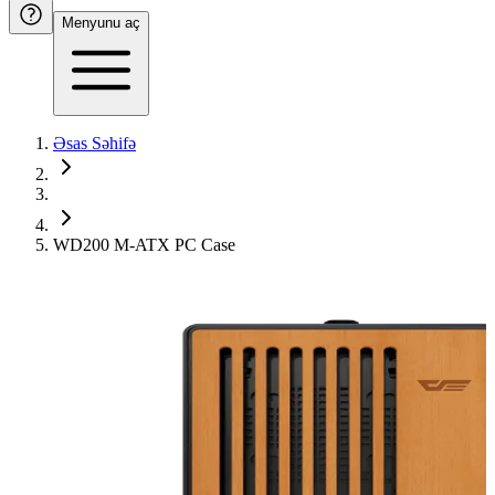
Menyunu aç
Əsas Səhifə
WD200 M-ATX PC Case